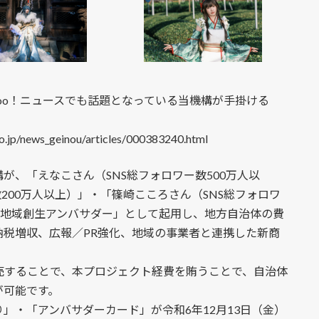
hoo！ニュースでも話題となっている当機構が手掛ける
news_geinou/articles/000383240.html
が、「えなこさん（SNS総フォロワー数500万人以
200万人以上）」・「篠崎こころさん（SNS総フォロワ
「地域創生アンバサダー」として起用し、地方自治体の費
税増収、広報／PR強化、地域の事業者と連携した新商
売することで、本プロジェクト経費を賄うことで、自治体
が可能です。
」・「アンバサダーカード」が令和6年12月13日（金）