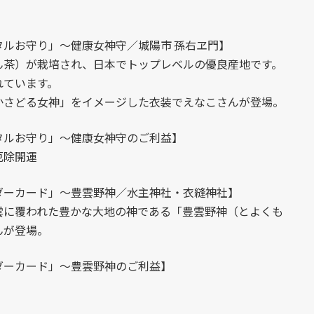
ルお守り」～健康女神守／城陽市 孫右ヱ門】
ん茶）が栽培され、日本でトップレベルの優良産地です。
れています。
かさどる女神」をイメージした衣装でえなこさんが登場。
タルお守り」～健康女神守のご利益】
厄除開運
ダーカード」～豊雲野神／水主神社・衣縫神社】
雲に覆われた豊かな大地の神である「豊雲野神（とよくも
んが登場。
ダーカード」～豊雲野神のご利益】