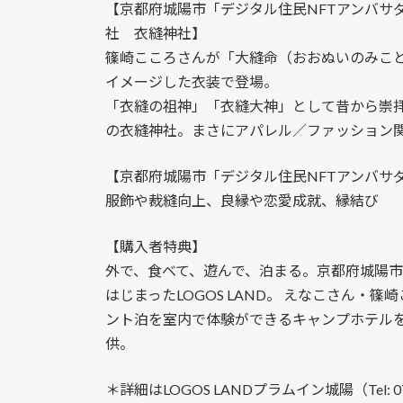
【京都府城陽市「デジタル住民NFTアンバサ
社 衣縫神社】
篠崎こころさんが「大縫命（おおぬいのみこ
イメージした衣装で登場。
「衣縫の祖神」「衣縫大神」として昔から崇
の衣縫神社。まさにアパレル／ファッション
【京都府城陽市「デジタル住民NFTアンバサ
服飾や裁縫向上、良縁や恋愛成就、縁結び
【購入者特典】
外で、食べて、遊んで、泊まる。京都府城陽市
はじまったLOGOS LAND。 えなこさん
ント泊を室内で体験ができるキャンプホテルを
供。
＊詳細はLOGOS LANDプラムイン城陽（Tel: 