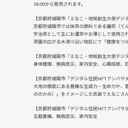
18:00から発売されます。
【京都府城陽市「えなこ・地域創生大使デジタ
京都府城陽市では抹茶の原料である碾茶（て
宇治茶として主にお濃茶やお薄として使用さ
茶園の広がる木津川沿い地区にて「健康をつ
【京都府城陽市「えなこ・地域創生大使デジ
身体健康、無病息災、家内安全、心願成就、
【京都府城陽市「デジタル住民NFTアンバサ
大地の根底にある豊穣な生成力・生命力や、
ののかみ）」をイメージした衣装でえなこさ
【京都府城陽市「デジタル住民NFTアンバサ
五穀豊穣、無病息災、家内安全