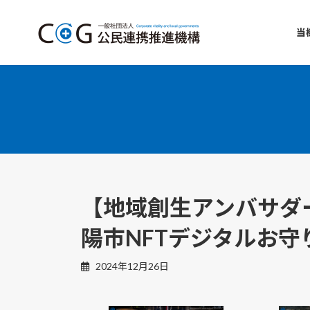
コ
ナ
ン
ビ
当
テ
ゲ
ン
ー
ツ
シ
へ
ョ
ス
ン
キ
に
ッ
移
プ
動
【地域創生アンバサダー
陽市NFTデジタルお守
2024年12月26日