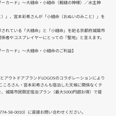
ダーカード」～大縫命・小縫命（裁縫の神様）／水主神
と）」、宮本彩希さんが「小縫命（おぬいのみこと）」を
拝されている「大縫命」と「小縫命」を祀る京都府城陽市
関係者やコスプレイヤーにとっての「聖地」と言えます。
ダーカード」～大縫命・小縫命のご利益】
とアウトドアブランドLOGOSのコラボレーションにより
・篠崎こころさん・宮本彩希さんも宿泊した天候に関係なくテ
、城陽市民限定宿泊プラン（最大5000円超お得）で提
0774-58-0010）に直接お問い合わせください。