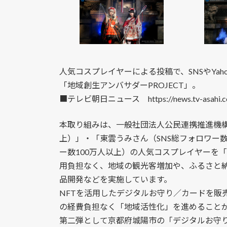
人気コスプレイヤーによる投稿で、SNSやYa
「地域創生アンバサダーPROJECT」。
■テレビ朝日ニュース https://news.tv-asahi.co.jp/
本取り組みは、一般社団法人公民連携推進機構
上）」・「東雲うみさん（SNS総フォロワー数
ー数100万人以上）の人気コスプレイヤーを
用負担なく、地域の観光客増加や、ふるさと納
品開発などを実施しています。
NFTを活用したデジタルお守り／カードを販
の経費負担なく「地域活性化」を進めること
第二弾として京都府城陽市の「デジタルお守り