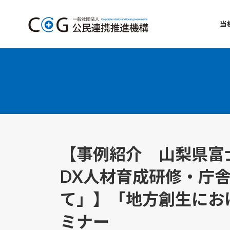
コ
ナ
ン
ビ
当
テ
ゲ
ン
ー
ツ
シ
へ
ョ
ス
ン
キ
に
ッ
移
プ
動
【事例紹介 山梨県富
DX人材育成研修・庁
て」】「地方創生にお
ミナー