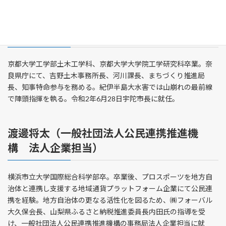
金剛一智（奈良県宇陀市市長）
京都大学工学部土木工学科、京都大学大学院工学研究科卒業。奈
良県庁にて、吉野土木事務所長、河川課長、まちづくり推進局
長、知事特命参与を務める。紀伊半島大水害では山崩れの最前線
で陣頭指揮を執る。令和2年6月28日宇陀市長に就任。
渡邊将太（一般社団法人公民連携推進機
構 法人企業担当）
横浜市立大学国際総合科学部卒。卒業後、プロスポーツを地方自
治体と連携し支援する地域通貨プラットフォーム企業にて公民連
携を経験。地方自治体の更なる活性化を図るため、㈱フォーバル
大久保会長、山梨県ふるさと納税推進委員長内田氏の指導を受
け、一般社団法人公民連携推進機構の事務局法人企業担当に就