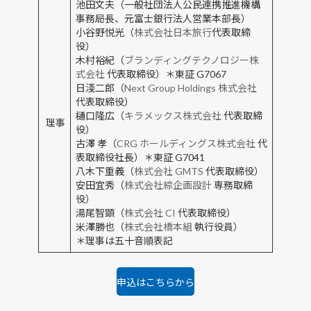
池田文夫（一般社団法人公民連携推進機構
事務局長、元富士銀行法人営業本部長）
小谷野悦光（
株式会社日本旅行
代表取締
役）
木村裕紀（
ブランディングテクノロジー株
式会社
代表取締役）＊東証 G7067
日淺二郎（
Next Group Holdings 株式会社
代表取締役）
樋口隆広（
キラメックス株式会社
代表取締
理事
役）
古澤 孝（
CRG ホールディングス株式会社
代
表取締役社長）＊東証 G7041
八木下重義（
株式会社 GMTS
代表取締役）
安田宜秀（
株式会社綜企画設計
専務取締
役）
湯尾智顕（
株式会社 CI
代表取締役）
米澤勝也（
株式会社橋本組
執行役員）
＊理事は五十音順表記
申込はこちらから