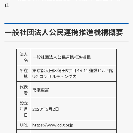
任。
一般社団法人公民連携推進機構概要
法人
一般社団法人公民連携推進機構
名
所在
東京都大田区蒲田5丁目 46-11 蒲燃ビル 4階
地
UG コンサルティング内
代表
高瀬亜富
者
設立
年月
2023年5月2日
日
URL
https://www.cclg.or.jp