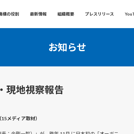
機構の役割
最新情報
組織概要
プレスリリース
You
お知らせ
・現地視察報告
15メディア取材）
長：金剛一智）」が、昨年 11月 に日本初の「オーガニ