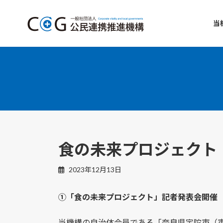
コ
ナ
ン
ビ
当
テ
ゲ
ン
ー
ツ
シ
へ
ョ
ス
ン
キ
に
ッ
移
プ
動
食の未来プロジェクト
2023年12月13日
①「食の未来プロジェクト」記者発表会開催（
当機構の自治体会員である「奈良県宇陀市（市