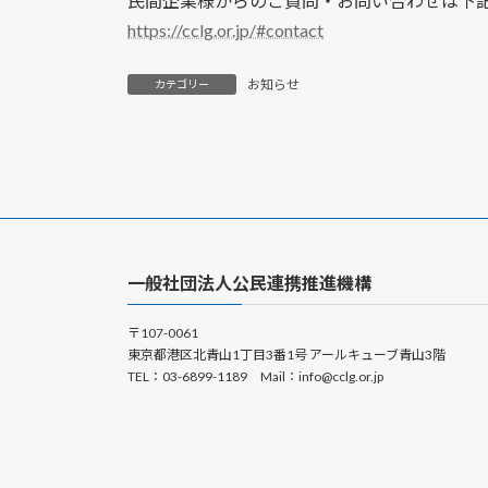
民間企業様からのご質問・お問い合わせは下
https://cclg.or.jp/#contact
お知らせ
カテゴリー
一般社団法人公民連携推進機構
〒107-0061
東京都港区北青山1丁目3番1号 アールキューブ青山3階
TEL：03-6899-1189 Mail：info@cclg.or.jp