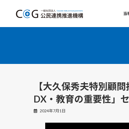
コ
ナ
ン
ビ
当
テ
ゲ
ン
ー
ツ
シ
へ
ョ
ス
ン
キ
に
ッ
移
プ
動
【大久保秀夫特別顧問
DX・教育の重要性」
2024年7月1日