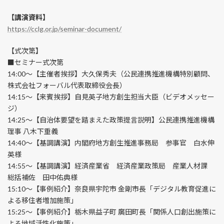
【講演資料】
https://cclg.or.jp/seminar-document/
【式次第】
■セミナー式次第
14:00～【主催者挨拶】大久保秀夫（公民連携推進機構特別顧問、
株式会社フォーバル代表取締役会長）
14:15～【来賓挨拶】自見英子地方創生担当大臣（ビデオメッセー
ジ）
14:25～【自治体要望を踏まえた政策提言説明】公民連携推進機構
理事 八木下重義
14:40～【基調講演】内閣府地方創生推進事務局 参事官 白水伸
英様
14:55～【基調講演】経済産業省 経済産業政策局 産業人材課
総括補佐 田中佑典様
15:10～【事例紹介】奈良県宇陀市 金剛市長「デジタル教育促進に
よる移住者増加施策」
15:25～【事例紹介】栃木県益子町 廣田町長「関係人口創出施策に
よる地域活性化施策」