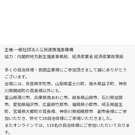
2024年6月12日（水）14:00～17:00 衆議院議員会館第一会議室
主催:一般社団法人公民連携推進機構
協力：内閣府地方創生推進事務局、経済産業省 経済産業政策局
多くの自治体様・民間企業様にご参加頂きまして誠にありがとう
ございます。
会場には、奈良県宇陀市、山梨県富士川町、栃木県益子町、神奈
川県開成町の首長様以外にも、
富山県滑川市、兵庫県南あわじ市、岐阜県山県市、石川県加賀
市、愛知県稲沢市、広島県竹原市、福岡県小郡市、埼玉県越生
町、宮城県大郷町の首長様、神奈川県相模原市 副市長様にご参
加いただき、併せて28自治体様にご来場いただきました。
またオンラインでは、118名の自治体様にご参加いただいておりま
す。