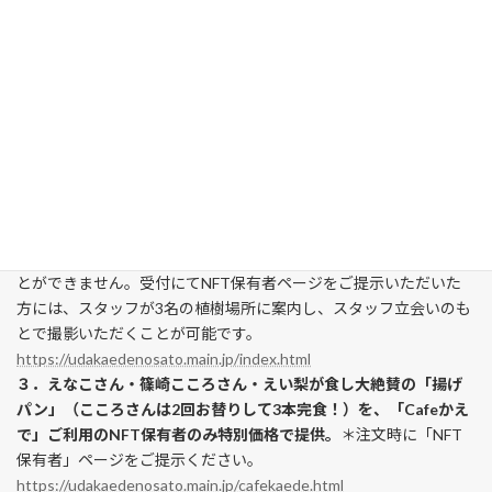
様を抽選で100名ご招待いたします。＊市役所でのテープカット
や、桜のライトアップも予定
＊詳細は保有者限定コミュニティにてお知らせいたします。
２．地域創生アンバサダーの3名が植樹した「立ち入り禁止場所」
での撮影を、デジタル住民限定で職員の案内のもとで撮影可能。
2006年まで現役の小学校であった木造校舎を活用し、校庭には世
界のカエデを含め原種、園芸品種約1,200品種があり総数約3,000
本を植栽している「カエデの郷ひらら」は、夜間でもコスプレ撮
影のできる人気スポットです。
2024年11月にえなこさん・篠崎こころさん・えい梨さんが植樹を
行いましたが、通常は手前にチェーンが設置され中に立ち入るこ
とができません。受付にてNFT保有者ページをご提示いただいた
方には、スタッフが3名の植樹場所に案内し、スタッフ立会いのも
とで撮影いただくことが可能です。
https://udakaedenosato.main.jp/index.html
３．えなこさん・篠崎こころさん・えい梨が食し大絶賛の「揚げ
パン」（こころさんは2回お替りして3本完食！）を、「Cafeかえ
で」ご利用のNFT保有者のみ特別価格で提供。
＊注文時に「NFT
保有者」ページをご提示ください。
https://udakaedenosato.main.jp/cafekaede.html