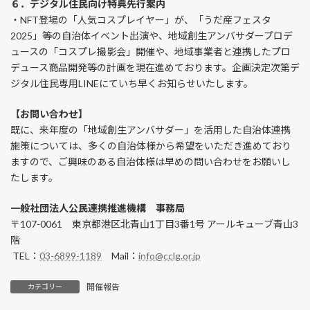
６．デジタル住民向け特典先行案内
・NFT登場の「人気コスプレイヤー」が、「うだ産フェスタ
2025」等の自治体イベント出演や、地域創生アンバサダープロデ
ュースの「コスプレ撮影会」開催や、地域事業者と連携したプロ
デュース商品開発等の計画を現在進めております。企画決定次第デ
ジタル住民専用LINEにていち早くお知らせいたします。
【お問い合わせ】
既に、来年度の「地域創生アンバサダー」を活用した自治体連携
施策については、多くの自治体様から希望をいただき進めており
ますので、ご興味のある自治体様は早めの問い合わせをお願いし
たします。
一般社団法人公民連携推進機構 事務局
〒107-0061 東京都港区北青山1丁目3番1号 アールキューブ青山3
階
TEL：
03-6899-1189
Mail：
info@cclg.or.jp
開催報告
カテゴリー