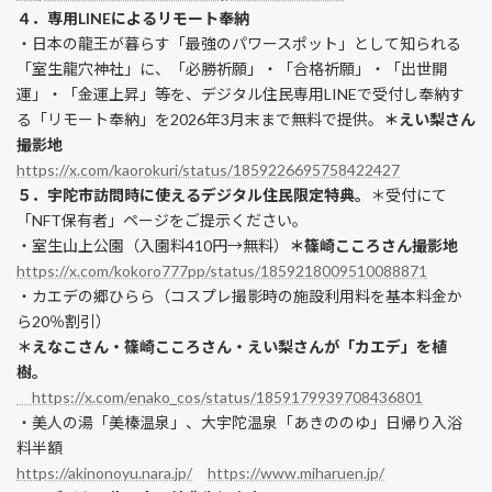
４．専用LINEによるリモート奉納
・日本の龍王が暮らす「最強のパワースポット」として知られる
「室生龍穴神社」に、「必勝祈願」・「合格祈願」・「出世開
運」・「金運上昇」等を、デジタル住民専用LINEで受付し奉納す
る「リモート奉納」を2026年3月末まで無料で提供。
＊えい梨さん
撮影地
https://x.com/kaorokuri/status/1859226695758422427
５．宇陀市訪問時に使えるデジタル住民限定特典。
＊受付にて
「NFT保有者」ページをご提示ください。
・室生山上公園（入園料410円→無料）
＊篠崎こころさん撮影地
https://x.com/kokoro777pp/status/1859218009510088871
・カエデの郷ひらら（コスプレ撮影時の施設利用料を基本料金か
ら20％割引）
＊えなこさん・篠崎こころさん・えい梨さんが「カエデ」を植
樹。
https://x.com/enako_cos/status/1859179939708436801
・美人の湯「美榛温泉」、大宇陀温泉「あきののゆ」日帰り入浴
料半額
https://akinonoyu.nara.jp/
https://www.miharuen.jp/