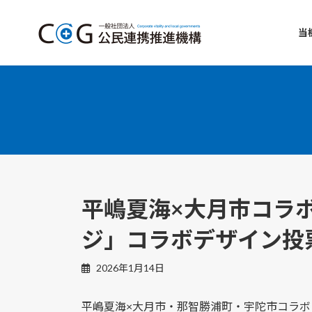
コ
ナ
ン
ビ
当
テ
ゲ
ン
ー
ツ
シ
へ
ョ
ス
ン
キ
に
ッ
移
プ
動
平嶋夏海×大月市コラ
ジ」コラボデザイン投
2026年1月14日
平嶋夏海×大月市・那智勝浦町・宇陀市コラ