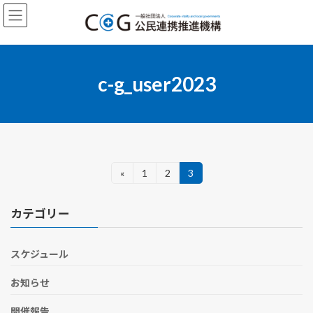
コ
ナ
ン
ビ
テ
ゲ
ン
ー
ツ
シ
へ
ョ
c-g_user2023
ス
ン
キ
に
ッ
移
プ
動
投
«
1
2
3
固
固
固
定
定
定
稿
ペ
ペ
ペ
カテゴリー
ー
ー
ー
の
ジ
ジ
ジ
ペ
スケジュール
ー
お知らせ
ジ
開催報告