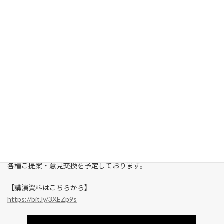
この度は大変多くの自治体様・企業様からの多くのご参加を頂き
まして誠にありがとうございます。
お陰様で会場参加では140名の定員に達し、250以上の自治体・
150以上の企業様合計400名以上の方にご参加いただき、大盛況の
発足セミナーとなりました。
金剛市長からは奈良県宇陀市での公民連携施策事例をご紹介いた
だきました。
当機構では、セミナー内で発表させて頂きましたように、自治体
様と民間企業の勉強会を実施予定でございます。
内容といたしましては、地方自治体様からの地域紹介、課題（地
域雇用促進施策、観光活性化、DX推進施策、企業誘致、企業版ふ
るさと納税、ふるさと納税増収等）に対して当機構法人会員から
各種ご提案・意見交換を予定しております。
【講演資料はこちらから】
https://bit.ly/3XEZp9s