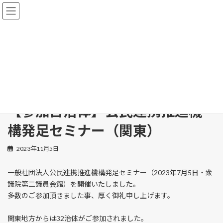
コ
ナ
ン
ビ
テ
ゲ
ン
ー
ツ
シ
へ
ョ
開催報告
ス
ン
キ
に
ッ
移
プ
動
【参加自治体】公民連携推進機
構発足セミナー（関東）
2023年11月5日
一般社団法人公民連携推進機構発足セミナー（2023年7月5日・衆
議院第二議員会館）を開催いたしました。
多数のご参加頂きました事、厚く御礼申し上げます。
関東地方からは32治体がご参加されました。