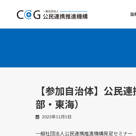
コ
ナ
ン
ビ
当
テ
ゲ
ン
ー
ツ
シ
へ
ョ
ス
ン
キ
に
ッ
移
プ
動
【参加自治体】公民連
部・東海）
2023年11月5日
一般社団法人公民連携推進機構発足セミナー（