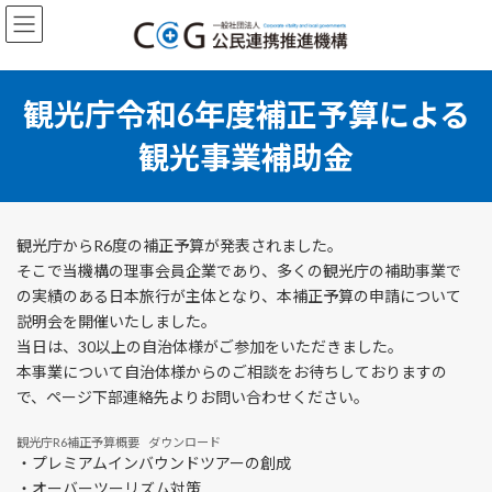
コ
ナ
ン
ビ
テ
ゲ
ン
ー
ツ
シ
観光庁令和6年度補正予算による
へ
ョ
ス
ン
観光事業補助金
キ
に
ッ
移
プ
動
観光庁からR6度の補正予算が発表されました。
そこで当機構の理事会員企業であり、多くの観光庁の補助事業で
の実績のある日本旅行が主体となり、本補正予算の申請について
説明会を開催いたしました。
当日は、30以上の自治体様がご参加をいただきました。
本事業について自治体様からのご相談をお待ちしておりますの
で、ページ下部連絡先よりお問い合わせください。
観光庁R6補正予算概要
ダウンロード
・プレミアムインバウンドツアーの創成
・オーバーツーリズム対策