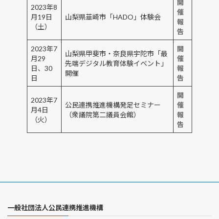
開
2023年8
催
月19日
山梨県韮崎市「HADO」体験会
報
（土）
告
2023年7
開
山梨県甲斐市・奈良県宇陀市「最
月29
催
先端デジタル教育体験イベント」
日、30
報
開催
日
告
開
2023年7
公民連携推進機構発足セミナー
催
月4日
（衆議院第二議員会館）
報
（火）
告
一般社団法人公民連携推進機構