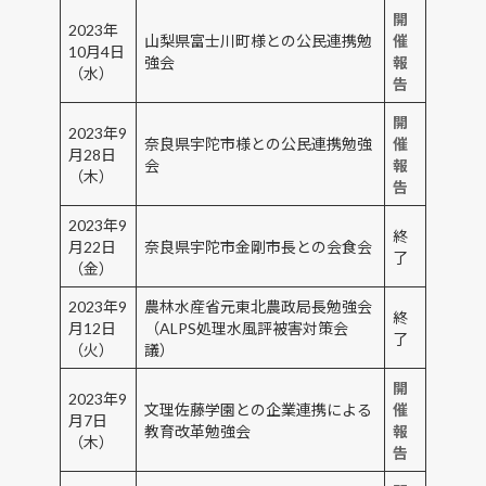
開
2023年
山梨県富士川町様との公民連携勉
催
10月4日
強会
報
（水）
告
開
2023年9
奈良県宇陀市様との公民連携勉強
催
月28日
会
報
（木）
告
2023年9
終
月22日
奈良県宇陀市金剛市長との会食会
了
（金）
2023年9
農林水産省元東北農政局長勉強会
終
月12日
（ALPS処理水風評被害対策会
了
（火）
議）
開
2023年9
文理佐藤学園との企業連携による
催
月7日
教育改革勉強会
報
（木）
告