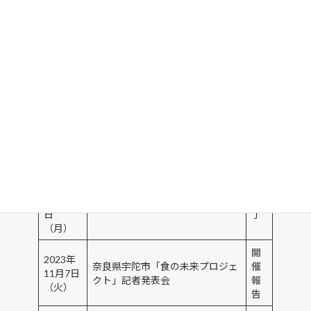
（月）
告
詳
2023年
細
12月16
は
キラメックス・宇陀市連携事業
日、17
こ
日
ち
ら
2023年
開
11月28
栃木県益子町様との公民連携勉強
催
日
会
報
（火）
告
2023年
11月27
終
福島県郡山市現地視察ツアー
日
了
（月）
開
2023年
奈良県宇陀市「食の未来プロジェ
催
11月7日
クト」記者発表会
報
（火）
告