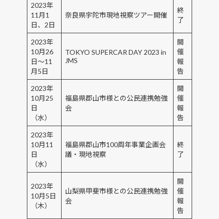
2023年
終
11月1
奈良県宇陀市現地視察ツアー開催
了
日、2日
2023年
開
10月26
催
TOKYO SUPERCAR DAY 2023 in
JMS
日～11
報
月5日
告
2023年
開
10月25
福島県郡山市様との公民連携勉強
催
日
会
報
（水）
告
2023年
10月11
福島県郡山市100周年事業企画会
終
日
議・現地視察
了
（水）
開
2023年
山梨県甲斐市様との公民連携勉強
催
10月5日
会
報
（木）
告